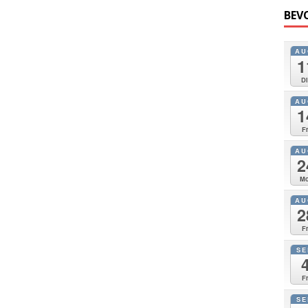
BEV
AU
1
Di
AU
1
Fr
AU
2
Mo
AU
2
Fr
SE
Fr
SE