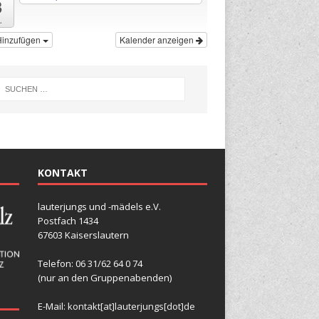
8
.
Hinzufügen
Kalender anzeigen
KONTAKT
lauterjungs und -mädels e.V.
Postfach 1434
67603 Kaiserslautern
Telefon: 06 31/62 64 0 74
(nur an den Gruppenabenden)
E-Mail:
kontakt[at]lauterjungs[dot]de