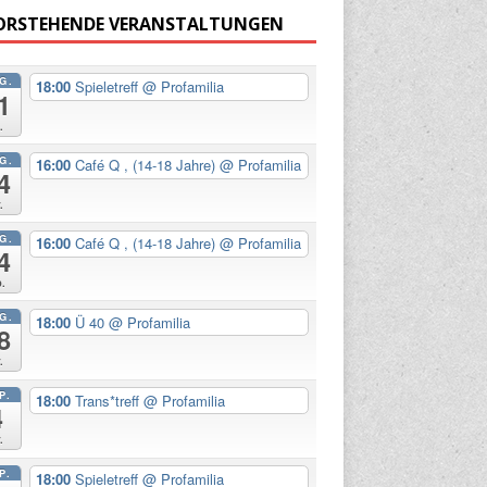
ORSTEHENDE VERANSTALTUNGEN
G.
18:00
Spieletreff
@ Profamilia
1
.
G.
16:00
Café Q , (14-18 Jahre)
@ Profamilia
4
.
G.
16:00
Café Q , (14-18 Jahre)
@ Profamilia
4
.
G.
18:00
Ü 40
@ Profamilia
8
.
P.
18:00
Trans*treff
@ Profamilia
4
.
P.
18:00
Spieletreff
@ Profamilia