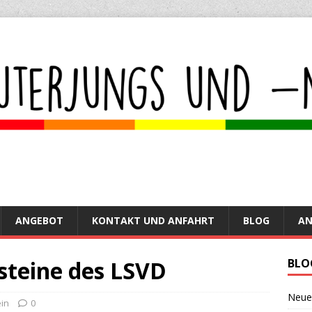
ANGEBOT
KONTAKT UND ANFAHRT
BLOG
A
steine des LSVD
BLO
Neue
in
0