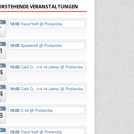
ORSTEHENDE VERANSTALTUNGEN
G.
18:00
Trans*treff
@ Profamilia
7
.
G.
18:00
Spieletreff
@ Profamilia
1
.
G.
16:00
Café Q , (14-18 Jahre)
@ Profamilia
4
.
G.
16:00
Café Q , (14-18 Jahre)
@ Profamilia
4
.
G.
18:00
Ü 40
@ Profamilia
8
.
P.
18:00
Trans*treff
@ Profamilia