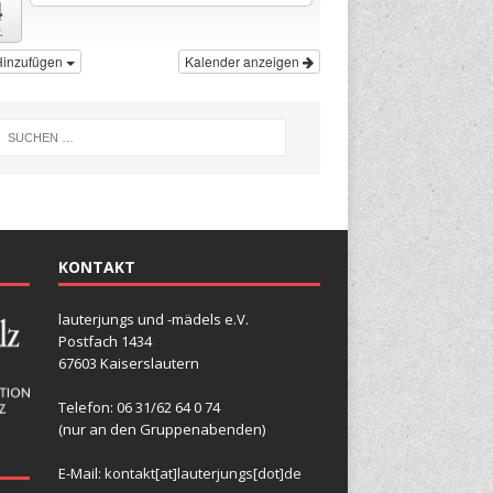
4
.
Hinzufügen
Kalender anzeigen
KONTAKT
lauterjungs und -mädels e.V.
Postfach 1434
67603 Kaiserslautern
Telefon: 06 31/62 64 0 74
(nur an den Gruppenabenden)
E-Mail:
kontakt[at]lauterjungs[dot]de