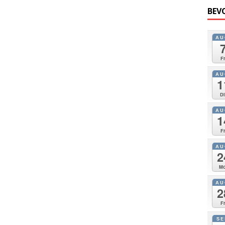
BEV
AU
Fr
AU
1
Di
AU
1
Fr
AU
2
Mo
AU
2
Fr
SE