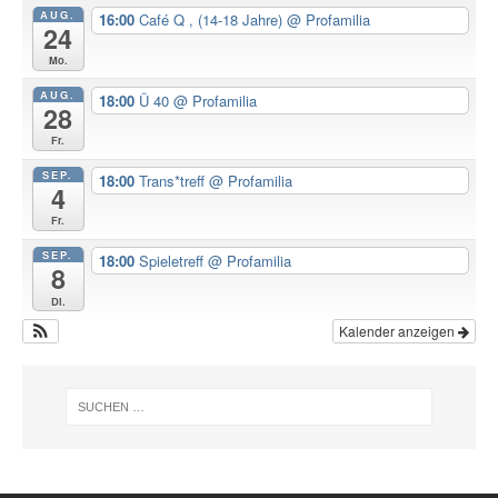
AUG.
16:00
Café Q , (14-18 Jahre)
@ Profamilia
24
Mo.
AUG.
18:00
Ü 40
@ Profamilia
28
Fr.
SEP.
18:00
Trans*treff
@ Profamilia
4
Fr.
SEP.
18:00
Spieletreff
@ Profamilia
8
Di.
Kalender anzeigen